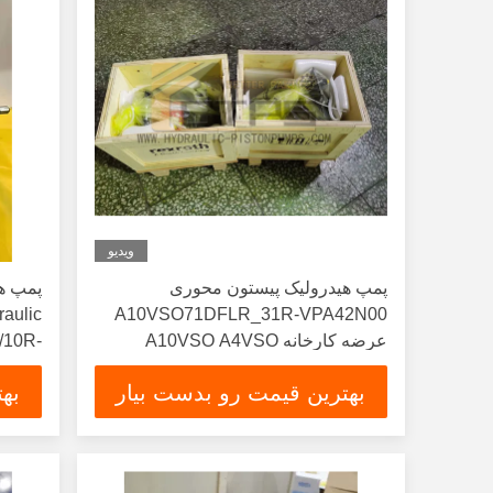
ویدیو
پمپ هیدرولیک پیستون محوری
aulic
A10VSO71DFLR_31R-VPA42N00
عرضه کارخانه A10VSO A4VSO
10R-
A6VM پمپ جایگزینی Rexroth با کیفیت
iston
بهترین قیمت رو بدست بیار
به
بالا
Pump