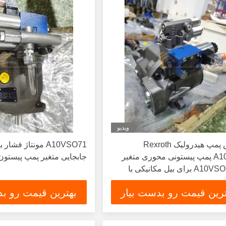
ویدیو
تعویض پمپ هیدرولیک Rexroth
A10VSO71 مونتاژ فشا
A10VSO پمپ پیستونی محوری متغیر
جابجایی متغیر پمپ پیستون
سری A10VSO برای بیل مکانیکی با
ن بالا و عمر طولانی
ترین قیمت رو بدست بیار
بهترین قیمت رو بد