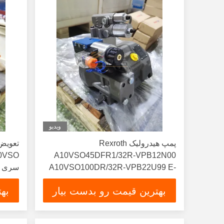
ویدیو
پمپ هیدرولیک Rexroth
A10VSO45DFR1/32R-VPB12N00
A10VSO100DR/32R-VPB22U99 E-
A10VSO140DR/31R-PPB12N00
راندما
بهترین قیمت رو بدست بیار
به