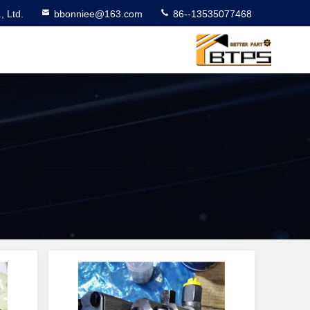
 Ltd.
bbonniee@163.com
86--13535077468