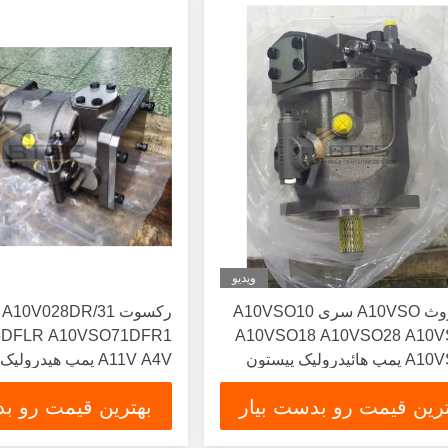
ویدیو
رکسروث A10VSO سری A10VSO10
رکسوت A10V028DR/31
5DFLR A10VSO71DFR1
A10VSO18 A10VSO28 A10V
A10VSO71 پمپ هائیدرولیک پیستون
A11V A4V پمپ هیدرو
 کربن 1 سال استاندارد
پمپ پیستون جابجایی متغیر
ترین قیمت رو بدست بیار
بهترین قیمت رو بد