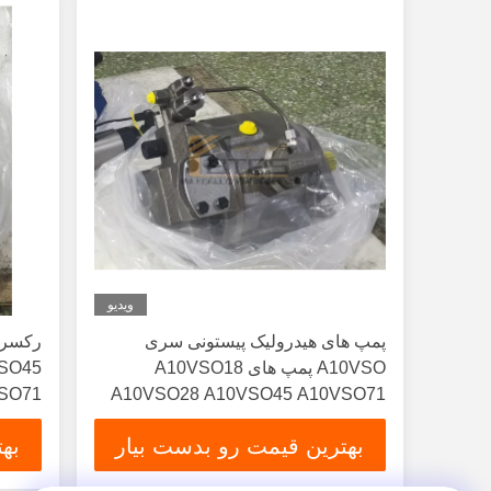
ویدیو
پمپ های هیدرولیک پیستونی سری
A10VSO پمپ های A10VSO18
SO45
A10VSO28 A10VSO45 A10VSO71
A10VSO100 A10VSO140
متغیر فولاد
بهترین قیمت رو بدست بیار
به
A10VSO18DR/31R-VSC12N00