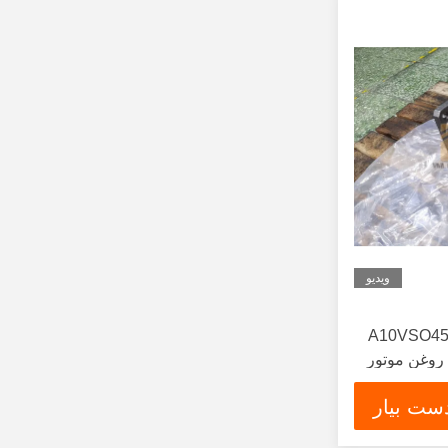
ویدیو
A10VSO4
لیک روغن موتور
ست بیار