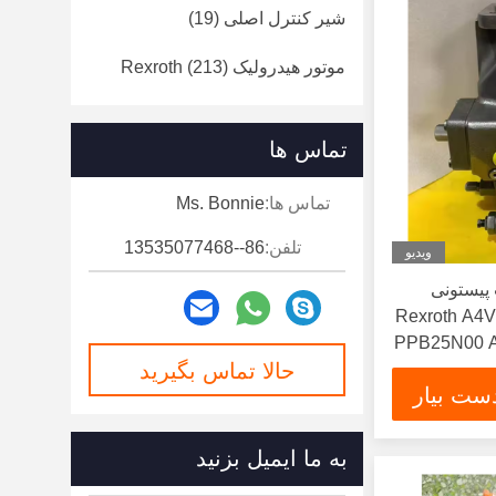
شیر کنترل اصلی
(19)
موتور هیدرولیک Rexroth
(213)
تماس ها
تماس ها:
Ms. Bonnie
تلفن:
86--13535077468
ویدیو
یک A4VO پمپ پیستونی
Rexroth A4V-
PPB25N00 
حالا تماس بگیرید
ست بیار
به ما ایمیل بزنید