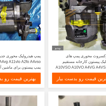
ویدیو
کسروث محوری پمپ های
پمپ هیدرولیک محوری جد
A10VSO18/28
یک پیستون کارخانه مستقیم
A4vg A11vlo A2fo A4vso
A10VSO A10VO A4VG A4VS
پمپ پیستون برای ماشین آ
A10VSO45 A10VS
ترین قیمت رو بدست بیار
بهترین قیمت رو بد