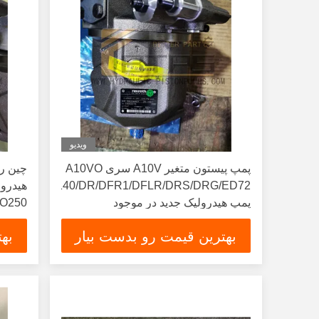
ویدیو
پمپ پیستون متغیر A10V سری A10VO
چین ر
/45/71/100/140/DR/DFR1/DFLR/DRS/DRG/ED72
هیدرول
پمپ هیدرولیک جدید در موجود
O250
O100
بهترین قیمت رو بدست بیار
به