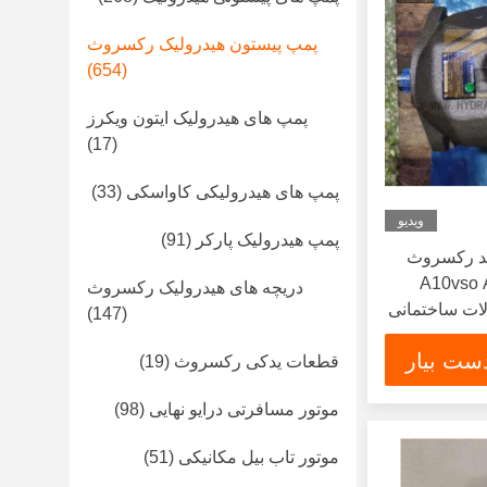
پمپ پیستون هیدرولیک رکسروث
(654)
پمپ های هیدرولیک ایتون ویکرز
(17)
پمپ های هیدرولیکی کاواسکی
(33)
ویدیو
پمپ هیدرولیک پارکر
(91)
ید رکسروث
A10vso 
دریچه های هیدرولیک رکسروث
لات ساختمانی
(147)
ست بیار
قطعات یدکی رکسروث
(19)
موتور مسافرتی درایو نهایی
(98)
موتور تاب بیل مکانیکی
(51)