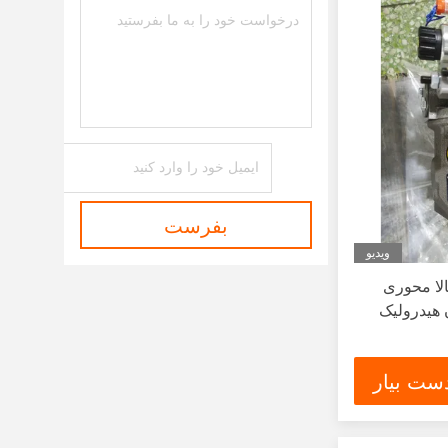
بفرست
ویدیو
ر بالا محوری
 هیدرولیک
ست بیار