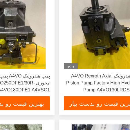
ویدیو
پمپ هیدرولیک A4VO Rexroth Axial
پمپ هیدرول
Piston Pump Factory High Hydr
محوری O250DFE1/30R
A4VO180DFE1 A4VSO1
Pump A4VO130LRDS/
25DFE1
PZA12K01-S A4VO Axial P
ترین قیمت رو بدست بیار
بهترین قیمت رو بد