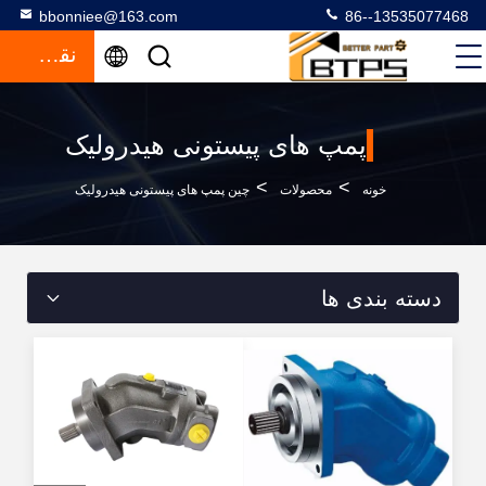
bbonniee@163.com
86--13535077468
نقل قول
پمپ های پیستونی هیدرولیک
>
>
خونه
محصولات
چین پمپ های پیستونی هیدرولیک
دسته بندی ها