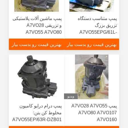
پمپ متناسب دستگاه
پمپ ماشین آلات پلاستیکی
تزریق بزرگ
و تزریقی A7VO28
A7VO55 A7VO80
A7VO55EPG/61L-
A7VO107 A7VO160
PPB01 A7VO28
بهترین قیمت رو بدست بیار
بهترین قیمت رو بدست بیار
A7VO55 A7VO80
A7VO107 A7VO160
ویدیو
پمپ A7VO28 A7VO55
پمپ درام درایو کامیون
A7VO80 A7VO107
مخلوط کن بتن:
A7VO55EP/63R-DZB01
A7VO160
SANYZoomlionXCMGپمپ
A7 A7V A7VO A7VO28