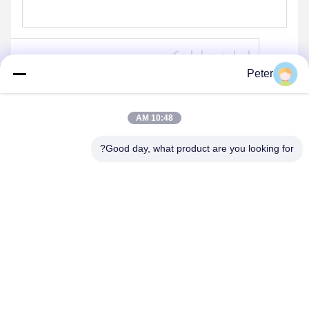
Peter
بفرست
10:48 AM
Good day, what product are you looking for?
BETTER PARTS MACHINERY CO., LTD.
bbonniee@163.com
86--13535077468