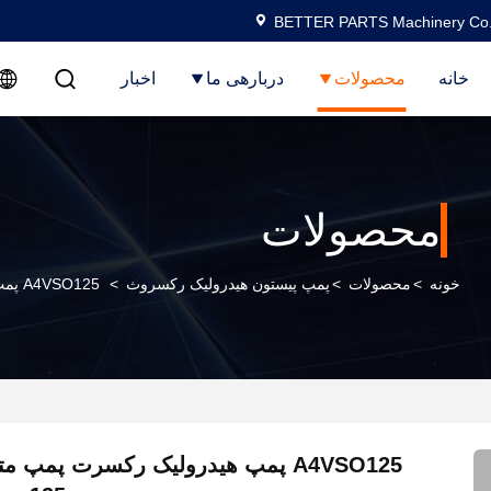
BETTER PARTS Machinery Co.,
خانه
محصولات
دربارهی ما
اخبار
محصولات
خونه
>
محصولات
>
پمپ پیستون هیدرولیک رکسروث
>
A4VSO125 پمپ هیدرولیک رکسرت پمپ متغیر پیستون محوری A4vso A4vso125
A4VSO125 پمپ هیدرولیک رکسرت پمپ م