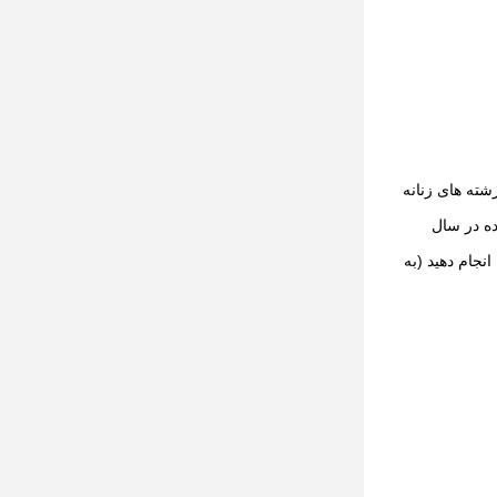
رشته های زنانه
ر یک از آنها مدارک کشش مجاز را بر اساس VDI2230 (نشر شده در سال
نجام دهید (به