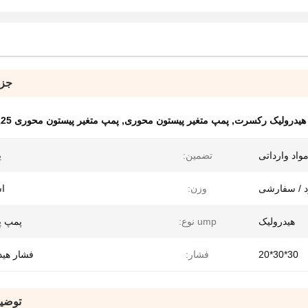
جزئ
,
پمپ متغیر پیستون محوری
,
پمپ متغیر پیستون محوری A4vso A4vso125
واد وارداتی
تضمین:
ی
د / سفارشی
وزن:
اس
هیدرولیک
ump نوع:
پمپ پ
30*30*20
فشار:
فشار هید
توضی