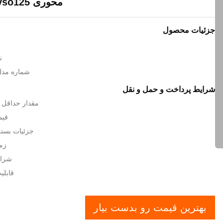
محوری A4vso A4vso125
جزئیات محصول
ن
شماره مدل: 
شرایط پرداخت و حمل و نقل
مقدار حداقل ت
قیم
جزئیات بسته 
زما
شرایط
قابلیت ا
بهترین قیمت رو بدست بیار