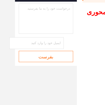
ستون محوری
بفرست