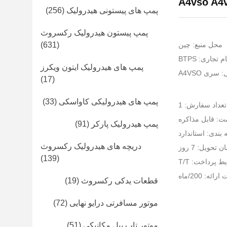
پمپ های پیستونی هیدرولیک
(256)
پمپ پیستون هیدرولیک رکسروث
محل منبع: چین
(631)
ام تجاری: BTPS
پمپ های هیدرولیک ایتون ویکرز
سری A4VSO
(17)
پمپ های هیدرولیکی کاواسکی
(33)
عداد سفارش: 1
ت: قابل مذاکره
پمپ هیدرولیک پارکر
(91)
بندی: استاندارد
دریچه های هیدرولیک رکسروث
ن تحویل: 7 روز
(139)
 پرداخت: T/T
رائه: 200/ماه
قطعات یدکی رکسروث
(19)
موتور مسافرتی درایو نهایی
(72)
موتور تاب بیل مکانیکی
(51)