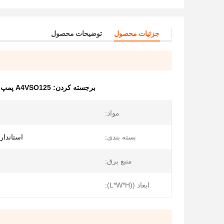
جزئیات محصول
توضیحات محصول
برجسته کردن:
A4VSO125 پمپ هیدرولیک رکسرت
مواد:
م
بسته بندی:
استاندار
منبع برق:
ابعاد ((L*W*H):