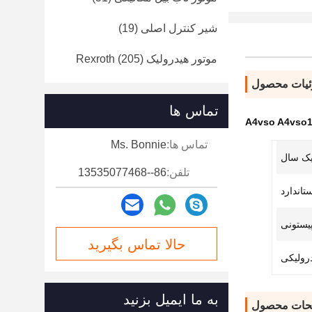
شیر کنترل اصلی
(19)
موتور هیدرولیک Rexroth
(205)
یات محصول
تماس ها
تماس ها:
Ms. Bonnie
ک سال
تلفن:
86--13535077468
تاندارد
یستونی
حالا تماس بگیرید
رولیکی
به ما ایمیل بزنید
حات محصول