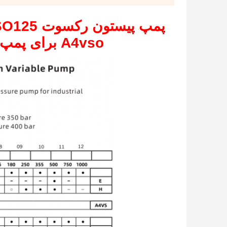
A4vso برای پمپ رکسوت A4vso125 6 ماه گارانتی