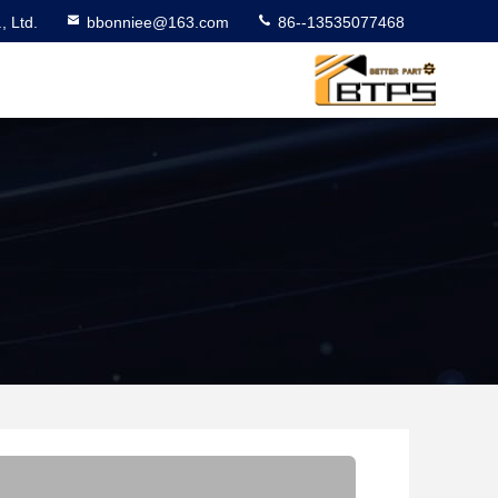
 Ltd.
bbonniee@163.com
86--13535077468