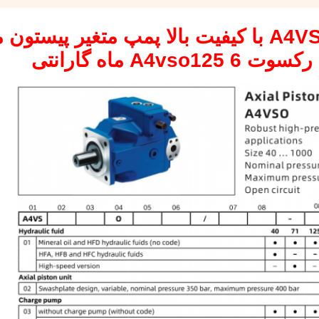
پمپ پیستون رکسوت A4VSO125 با کیفیت بالا پمپ متغیر پی