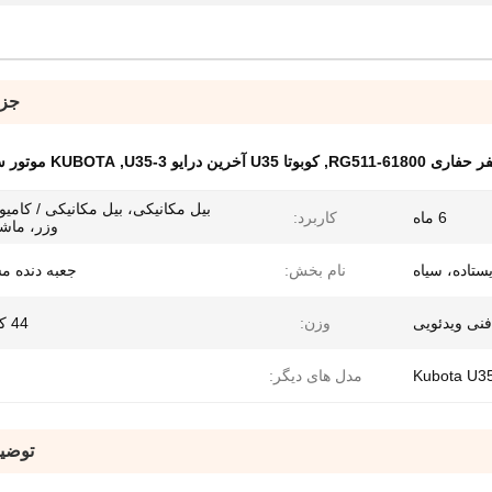
جزئ
ری RG511-61800
,
کوبوتا U35 آخرین درایو U35-3
,
KUBOTA موتور سفر مینی حفاری
بیل مکانیکی، بیل مکانیکی / کامیون
6 ماه
کاربرد:
وزر، ماشی
یستاده، سیاه
نام بخش:
جعبه دنده م
فنی ویدئویی
وزن:
44 کیلو گرم
Kubota U3
مدل های دیگر:
توضی