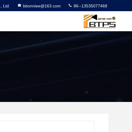
 Ltd.
bbonniee@163.com
86--13535077468