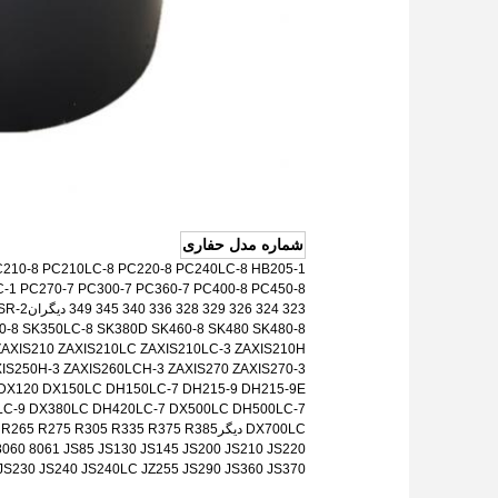
شماره مدل حفاری
C210-8 PC210LC-8 PC220-8 PC240LC-8 HB205-1
B215LC-1 PC270-7 PC300-7 PC360-7 PC400-8 PC450-8
323 324 326 329 328 336 340 345 349 دیگران
SR-2
0-8 SK350LC-8 SK380D SK460-8 SK480 SK480-8
 ZAXIS210 ZAXIS210LC ZAXIS210LC-3 ZAXIS210H
IS250H-3 ZAXIS260LCH-3 ZAXIS270 ZAXIS270-3
DX120 DX150LC DH150LC-7 DH215-9 DH215-9E
LC-9 DX380LC DH420LC-7 DX500LC DH500LC-7
DX700LC دیگر
 R225 R265 R275 R305 R335 R375 R385
8060 8061 JS85 JS130 JS145 JS200 JS210 JS220
JS230 JS240 JS240LC JZ255 JS290 JS360 JS370...