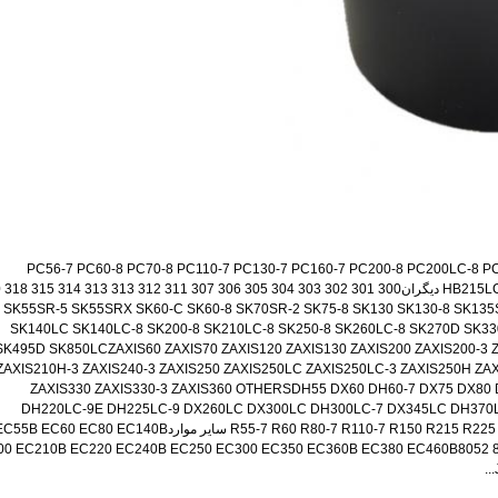
PC56-7 PC60-8 PC70-8 PC110-7 PC130-7 PC160-7 PC200-8 PC200LC-8 P
H دیگران
320
SK55SR-5 SK55SRX SK60-C SK60-8 SK70SR-2 SK75-8 SK130 SK130-8 SK135
SK140LC SK140LC-8 SK200-8 SK210LC-8 SK250-8 SK260LC-8 SK270D SK33
SK495D SK850LC
ZAXIS60 ZAXIS70 ZAXIS120 ZAXIS130 ZAXIS200 ZAXIS200-3
ZAXIS210H-3 ZAXIS240-3 ZAXIS250 ZAXIS250LC ZAXIS250LC-3 ZAXIS250H ZAX
ZAXIS330 ZAXIS330-3 ZAXIS360 OTHERS
DH55 DX60 DH60-7 DX75 DX80 
DH220LC-9E DH225LC-9 DX260LC DX300LC DH300LC-7 DX345LC DH370
R55-7 R60 R80-7 R110-7 R150 R215 سایر موارد
EC55B EC60 EC80 EC140B
00 EC210B EC220 EC240B EC250 EC300 EC350 EC360B EC380 EC460B
8052 