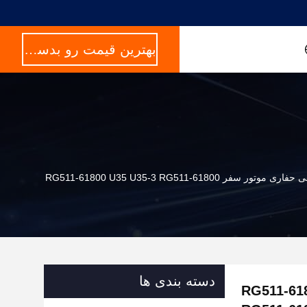
بهترین قیمت رو بدست بیار
دسته بندی ها
RG511-61800 U35 U35-