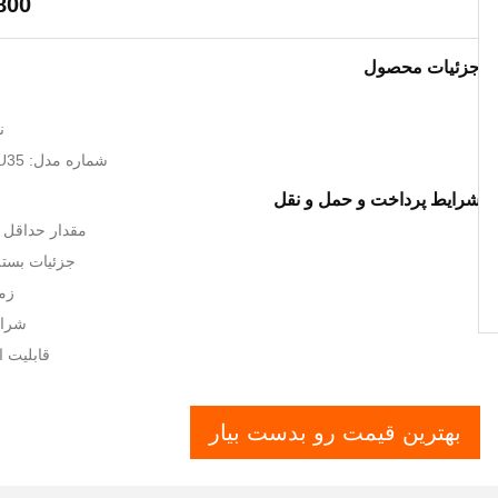
800
جزئیات محصول
ن
شماره مدل: Kubota U35-3 U35
شرایط پرداخت و حمل و نقل
مقدار حداقل ت
جزئیات بسته 
زما
شرایط
قابلیت ارائه: 0
بهترین قیمت رو بدست بیار