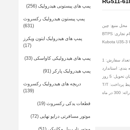
RG511-61
پمپ های پیستونی هیدرولیک
(256)
پمپ پیستون هیدرولیک رکسروث
محل منبع: چین
(631)
ام تجاری: BTPS
پمپ های هیدرولیک ایتون ویکرز
(17)
پمپ های هیدرولیکی کاواسکی
(33)
عداد سفارش: 1
بندی: استاندارد
پمپ هیدرولیک پارکر
(91)
ن تحویل: 5 روز
دریچه های هیدرولیک رکسروث
 پرداخت: T/T
(139)
30 در ماه
قطعات یدکی رکسروث
(19)
موتور مسافرتی درایو نهایی
(72)
موتور تاب بیل مکانیکی
(51)