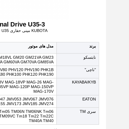
U35 Final Drive U35-3
KUBOTA مینی حفاری RG511-61800 U35 آخرین درایو U35-3 موتور سفر RG511-61800
برند
مدل های موتور
نابتسکو
M18VL GM20 GM21VA GM23
A GM60VA GM70VA GM85VA
"ناچی"
V80 PHV120 PHV190 PHK1B
80 PHK100 PHK120 PHK190
8V MAG-18VP MAG-26 MAG-
KAYABA/KYB
85VP MAG-120P MAG-150VP
MAG-170V
047 JMV053 JMV067 JMV076
EATON
155 JMV173 JMV185 JMV274
سری TM
 Tm05 TM06N TM06NK Tm06
 TM09VC Tm18 Tm22 Tm22C
TM40A TM40