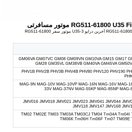
RG511-61800  موتور مسافرتی
GM06VA GM07VC GM08 GM09VN GM10VA GM15 GM17 G
GM28 GM35VL GM38VB GM40VA GM45VA GM50V
PHV1B PHV2B PHV3B PHV4B PHV80 PHV120 PHV190 PH
PHK
MAG-9N MAG-10V MAG-10VP MAG-16N MAG-16V MAG-1
33V MAG-37NV MAG-55KP MAG-85NP MAG-
JMV016 JMV018 JMV021 JMV023 JMV041 JMV044 JMV
JMV118 JMV147 JMV168 JMV
TM02 TM02E TM03 TM03A TM03CJ TM04 Tm04A Tm04I
TM06K Tm06H Tm06F Tm07 TM09E