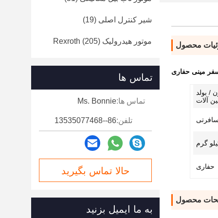
شیر کنترل اصلی
(19)
موتور هیدرولیک Rexroth
(205)
یات محصول
تماس ها
 / بولد
ن آلات
تماس ها:
Ms. Bonnie
سافرتی
تلفن:
86--13535077468
حفاری
حالا تماس بگیرید
حات محصول
به ما ایمیل بزنید