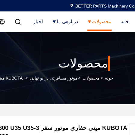
BETTER PARTS Machinery Co.,
خانه
محصولات
دربارهی ما
اخبار
محصولات
خونه
>
محصولات
>
موتور مسافرتی درایو نهایی
>
KUBOTA مینی حفاری موتور سفر RG511-61800 U35 U35-3 RG511-61800
KUBOTA مینی حفاری موتور سفر 3