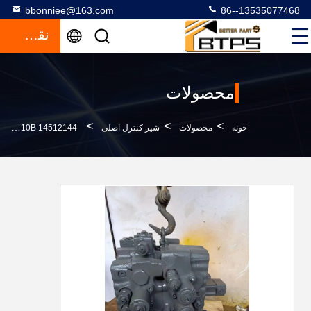
bbonniee@163.com
86--13535077468
نقل قول
محصولات
>
>
>
خونه
محصولات
شیر کنترل اصلی
VOL-VO EC210B 14512144 حفاری دریچه اصلی هیدرولیک EC210B دست دوم