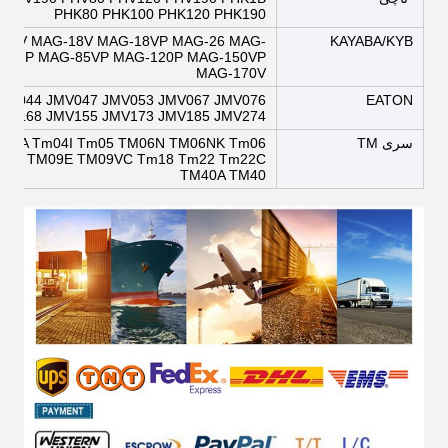
PHK80 PHK100 PHK120 PHK190
16V MAG-18V MAG-18VP MAG-26 MAG-
KAYABA/KYB
85NP MAG-85VP MAG-120P MAG-150VP
MAG-170V
JMV044 JMV047 JMV053 JMV067 JMV076
EATON
MV168 JMV155 JMV173 JMV185 JMV274
سری TM
m04A Tm04I Tm05 TM06N TM06NK Tm06
m07 TM09E TM09VC Tm18 Tm22 Tm22C
TM40A TM40