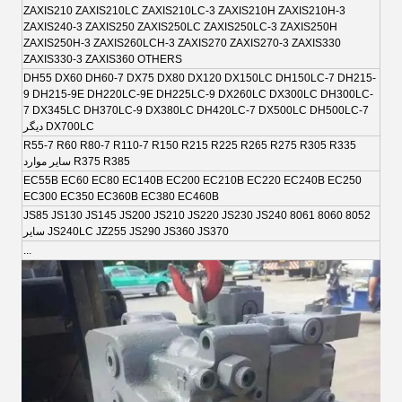
ZAXIS210 ZAXIS210LC ZAXIS210LC-3 ZAXIS210H ZAXIS210H-3
ZAXIS240-3 ZAXIS250 ZAXIS250LC ZAXIS250LC-3 ZAXIS250H
ZAXIS250H-3 ZAXIS260LCH-3 ZAXIS270 ZAXIS270-3 ZAXIS330
ZAXIS330-3 ZAXIS360 OTHERS
DH55 DX60 DH60-7 DX75 DX80 DX120 DX150LC DH150LC-7 DH215-
9 DH215-9E DH220LC-9E DH225LC-9 DX260LC DX300LC DH300LC-
7 DX345LC DH370LC-9 DX380LC DH420LC-7 DX500LC DH500LC-7
DX700LC دیگر
R55-7 R60 R80-7 R110-7 R150 R215 R225 R265 R275 R305 R335
R375 R385 سایر موارد
EC55B EC60 EC80 EC140B EC200 EC210B EC220 EC240B EC250
EC300 EC350 EC360B EC380 EC460B
8052 8060 8061 JS85 JS130 JS145 JS200 JS210 JS220 JS230 JS240
JS240LC JZ255 JS290 JS360 JS370 سایر
...