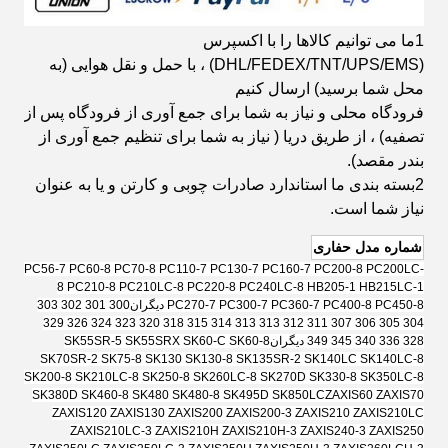
1ما می توانیم کالاها را با اکسپرس
(DHL/FEDEX/TNT/UPS/EMS) ، با حمل و نقل هوایی (به
محل شما برسید) ارسال کنیم
فرودگاه محلی و نیاز به شما برای جمع آوری از فرودگاه پس از
تصفیه) ، از طریق دریا ( نیاز به شما برای تنظیم جمع آوری از
بندر مقصد).
2بسته بندی ما استاندارد صادرات چوبی و کارتن و یا به عنوان
نیاز شما است.
شماره مدل حفاری
PC56-7 PC60-8 PC70-8 PC110-7 PC130-7 PC160-7 PC200-8 PC200LC-
8 PC210-8 PC210LC-8 PC220-8 PC240LC-8 HB205-1 HB215LC-1
PC270-7 PC300-7 PC360-7 PC400-8 PC450-8 دیگران
300 301 302 303
304 305 306 307 311 312 313 313 314 315 318 320 323 324 326 329
328 336 340 345 349 دیگران
SK55SR-5 SK55SRX SK60-C SK60-8
SK70SR-2 SK75-8 SK130 SK130-8 SK135SR-2 SK140LC SK140LC-8
SK200-8 SK210LC-8 SK250-8 SK260LC-8 SK270D SK330-8 SK350LC-8
SK380D SK460-8 SK480 SK480-8 SK495D SK850LC
ZAXIS60 ZAXIS70
ZAXIS120 ZAXIS130 ZAXIS200 ZAXIS200-3 ZAXIS210 ZAXIS210LC
ZAXIS210LC-3 ZAXIS210H ZAXIS210H-3 ZAXIS240-3 ZAXIS250