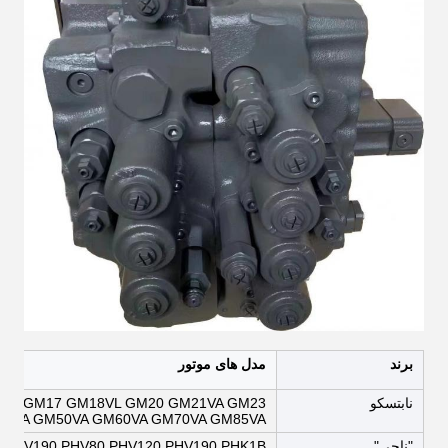
برند
مدل های موتور
نابتسکو
15 GM17 GM18VL GM20 GM21VA GM23
45VA GM50VA GM60VA GM70VA GM85VA
"ناچی"
 PHV190 PHV80 PHV120 PHV190 PHK1B