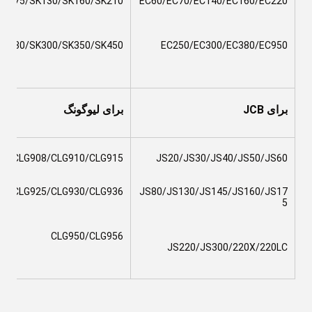
/SK75/SK130/SK160/SK210
EC60/EC70/EC140/EC160/EC220
SK230/SK300/SK350/SK450
EC250/EC300/EC380/EC950
برای JCB
برای لیوگونگ
06/CLG908/CLG910/CLG915
JS20/JS30/JS40/JS50/JS60
20/CLG925/CLG930/CLG936
JS80/JS130/JS145/JS160/JS17
5
CLG950/CLG956
JS220/JS300/220X/220LC