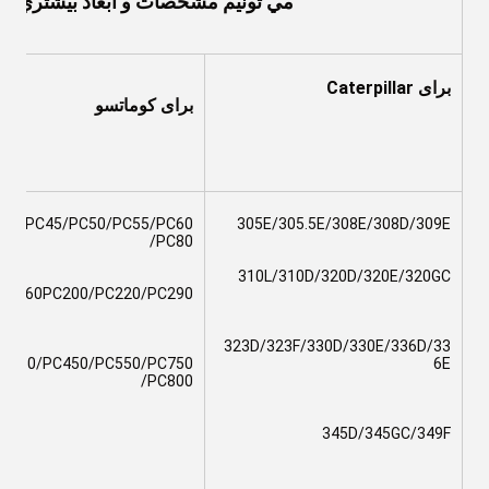
مي تونيم مشخصات و ابعاد بيشتري به شم
برای Caterpillar
برای کوماتسو
35/PC45/PC50/PC55/PC60
305E/305.5E/308E/308D/309E
/PC80
310L/310D/320D/320E/320GC
PC160PC200/PC220/PC290
323D/323F/330D/330E/336D/33
C350/PC450/PC550/PC750
6E
/PC800
345D/345GC/349F