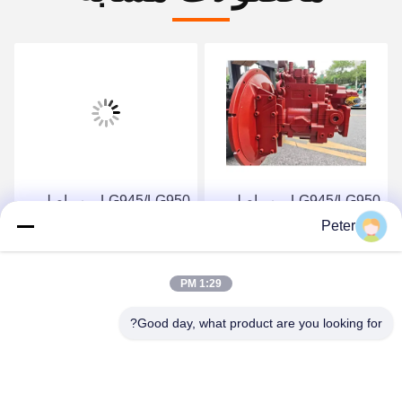
LG945/LG950 پمپ اصلی
LG945/LG950 پمپ اصلی
K5V200DPH-9N84 K3V
K5V200DPH-9N84
Peter
11C3794 پمپ پیستون پمپ
K5V K3V63DT-9C22
Liugong Loader قطعات
R150-7 پمپ اصلی
بهترین قیمت رو بدست بیار
بهترین قیمت رو بدست بیار
1:29 PM
هیدرولیک KAWASAKI برای
حفاری هیوندای K3V63DT-
Good day, what product are you looking for?
9C22-14T