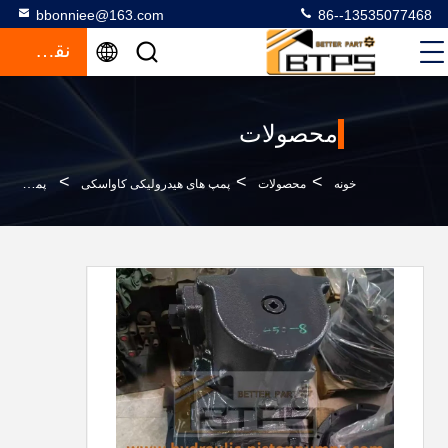
bbonniee@163.com
86--13535077468
نقل قول
محصولات
>
>
>
خونه
محصولات
پمپ های هیدرولیکی کاواسکی
پمپ هیدرولیک Komatsu PC450-8 پمپ 708-2H-00026 7082H00026 پمپ اصلی حفاری