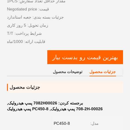
مقدار حداقل تعداد سفارش: 1PCS
قیمت: Negotiated price
جزئیات بسته بندی: جعبه استاندارد
زمان تحویل: 5 روز کاری
شرایط پرداخت: T/T
قابلیت ارائه: 1000/ماه
بهترین قیمت رو بدست بیار
جزئیات محصول
توضیحات محصول
جزئیات محصول
برجسته کردن:
7082H00026 پمپ هیدرولیک
,
708-2H-00026 پمپ هیدرولیک
,
PC450-8 پمپ هیدرولیک
مدل:
PC450-8