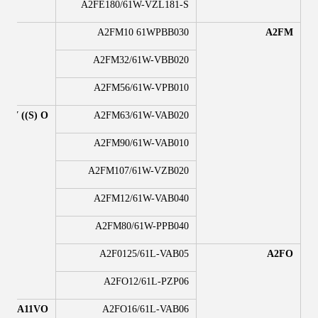
A2FE180/61W-VZL181-S
A2FM10 61WPBB030
A2FM
A2FM32/61W-VBB020
A2FM56/61W-VPB010
10V ((S) O
A2FM63/61W-VAB020
A2FM90/61W-VAB010
A2FM107/61W-VZB020
A2FM12/61W-VAB040
A2FM80/61W-PPB040
A2F0125/61L-VAB05
A2FO
A2FO12/61L-PZP06
A11VO
A2FO16/61L-VAB06