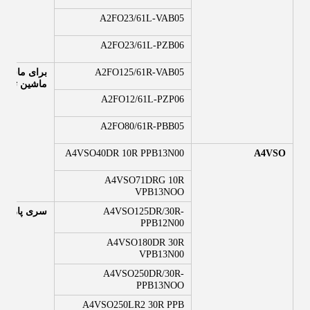
A2FO23/61L-VAB05
A2FO23/61L-PZB06
A2FO125/61R-VAB05
برای ماشین
ماشین ترا
A2FO12/61L-PZP06
A2FO80/61R-PBB05
A4VSO40DR 10R PPB13N00
A4VSO
A4VSO71DRG 10R
VPB13NOO
A4VSO125DR/30R-
سری پارکر PV
PPB12N00
A4VSO180DR 30R
VPB13N00
A4VSO250DR/30R-
PPB13NOO
A4VSO250LR2 30R PPB