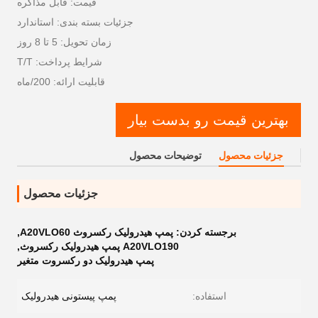
قیمت: قابل مذاکره
جزئیات بسته بندی: استاندارد
زمان تحویل: 5 تا 8 روز
شرایط پرداخت: T/T
قابلیت ارائه: 200/ماه
بهترین قیمت رو بدست بیار
جزئیات محصول
توضیحات محصول
جزئیات محصول
برجسته کردن:
پمپ هیدرولیک رکسروث A20VLO60
,
A20VLO190 پمپ هیدرولیک رکسروث
,
پمپ هیدرولیک دو رکسروت متغیر
استفاده:
پمپ پیستونی هیدرولیک