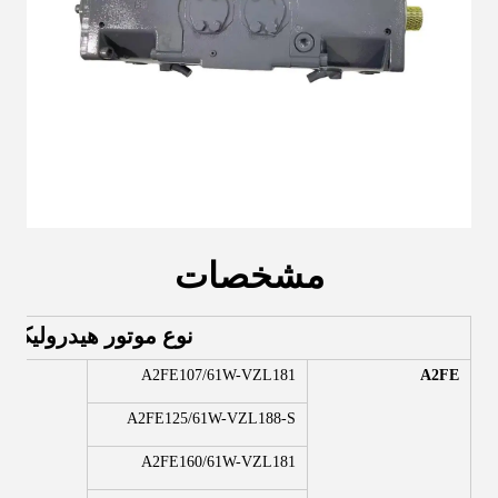
مشخصات
نوع موتور هیدرولیک
A2FE107/61W-VZL181
A2FE
A2FE125/61W-VZL188-S
A2FE160/61W-VZL181