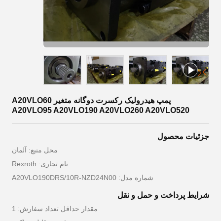
پمپ هیدرولیک رکسرت دوگانه متغیر A20VLO60
A20VLO95 A20VLO190 A20VLO260 A20VLO520
جزئیات محصول
محل منبع: آلمان
نام تجاری: Rexroth
شماره مدل: A20VLO190DRS/10R-NZD24N00
شرایط پرداخت و حمل و نقل
مقدار حداقل تعداد سفارش: 1