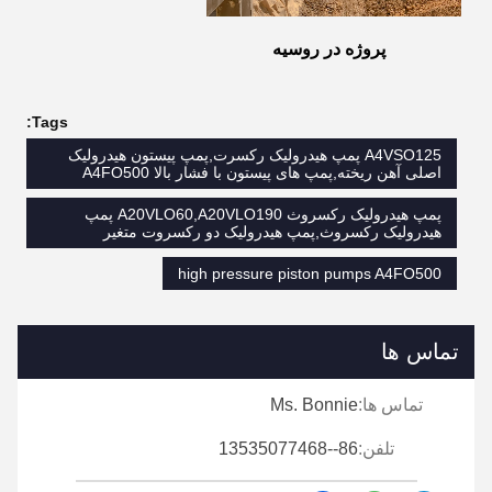
پروژه در روسیه
Tags:
A4VSO125 پمپ هیدرولیک رکسرت,پمپ پیستون هیدرولیک
اصلی آهن ریخته,پمپ های پیستون با فشار بالا A4FO500
پمپ هیدرولیک رکسروث A20VLO60,A20VLO190 پمپ
هیدرولیک رکسروث,پمپ هیدرولیک دو رکسروت متغیر
high pressure piston pumps A4FO500
تماس ها
تماس ها:
Ms. Bonnie
تلفن:
86--13535077468