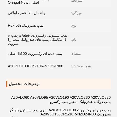
شرایط:
اصلی، Oringal New
ویژگی:
راندمان بالا، عمر طولانی
نوع:
پمپ هیدرولیک Rexroth
پمپ پیستونی رکسروث، قطعات پمپ بی
نام:
ل مکانیکی پمپ های هیدرولیک پمپ رک
سروث
منشاء:
پمپ دنده ای رکسروت 100% اصلی
شماره بخش:
A20VLO190DRS/10R-NZD24N00
توضیحات محصول
A20VLO60 A20VLO95 A20VLO190 A20VLO260 A20VLO520
پمپ دوگانه هیدرولیک متغیر پمپ رکسرو
پمپ دوبرابر رکسروث A20 A20VLO190 سری پمپ پیستون بلونگر
هیدرولیک A20VLO190DRS/10R-NZD24N00