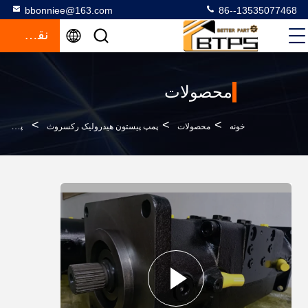
bbonniee@163.com
86--13535077468
نقل قول
محصولات
>
>
>
خونه
محصولات
پمپ پیستون هیدرولیک رکسروث
پمپ هیدرولیک رکسرت دوگانه متغیر A20VLO60 A20VLO95 A20VLO190 A20VLO260 A20VLO520