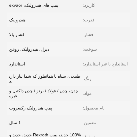
کاربرد:
پمپ های هیدرولیک، exvaor
قدرت:
هیدرولیک
فشار:
فشار بالا
سوخت:
دیزل، هیدرولیک، روغن
استاندارد یا غیر استاندارد:
استاندارد
طبیعی، سیاه یا همانطور که شما نیاز داری
رنگ:
د
چدن، چدن / فولاد / برنز / چدن داکتیل و
مواد:
غیره
نام محصول:
پمپ هیدرولیک رکسروث
تضمین:
1 سال
100% جدید، پمپ Rexroth جدید، جدید و