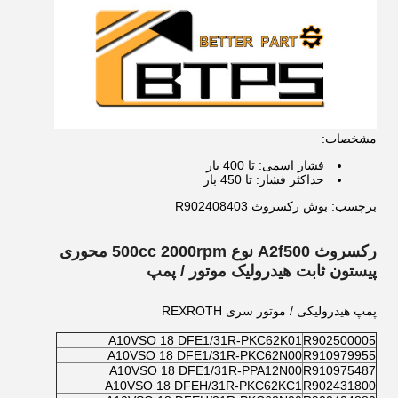
مشخصات:
فشار اسمی: تا 400 بار
حداکثر فشار: تا 450 بار
برچسب: بوش رکسروث R902408403
رکسروث A2f500 نوع 500cc 2000rpm محوری
پیستون ثابت هیدرولیک موتور / پمپ
پمپ هیدرولیکی / موتور سری REXROTH
A10VSO 18 DFE1/31R-PKC62K01
R902500005
A10VSO 18 DFE1/31R-PKC62N00
R910979955
A10VSO 18 DFE1/31R-PPA12N00
R910975487
A10VSO 18 DFEH/31R-PKC62KC1
R902431800