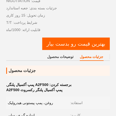
قیمت: NIGOTIATION
جزئیات بسته بندی: جعبه استاندارد
زمان تحویل: 15 روز کاری
شرایط پرداخت: T/T
قابلیت ارائه: 1000/ماه
بهترین قیمت رو بدست بیار
جزئیات محصول
توضیحات محصول
جزئیات محصول
برجسته کردن:
A2F500 پمپ آکسیال پلنگر
,
پمپ آکسیال پلنگر رکسروث A2F500
استفاده:
روغن، پمپ پیستونی هیدرولیک
کاربرد:
اندازه گیری، سایر