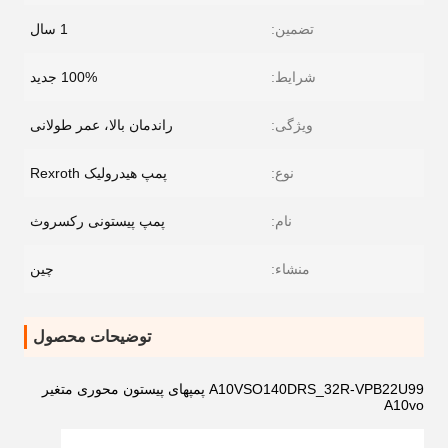
تضمین:
1 سال
شرایط:
100% جدید
ویژگی:
راندمان بالا، عمر طولانی
نوع:
پمپ هیدرولیک Rexroth
نام:
پمپ پیستونی رکسروث
منشاء:
چین
توضیحات محصول
A10VSO140DRS_32R-VPB22U99 پمپهای پیستون محوری متغیر
A10vo