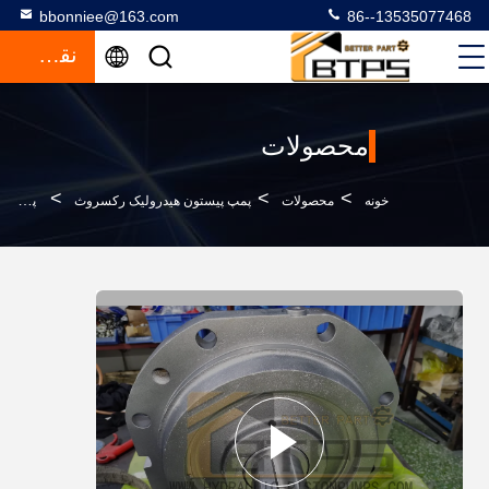
bbonniee@163.com
86--13535077468
نقل قول
محصولات
>
>
>
خونه
محصولات
پمپ پیستون هیدرولیک رکسروث
پمپ آکسیال پلنگر فشار بالا موتور هیدرولیک Rexroth A2F500