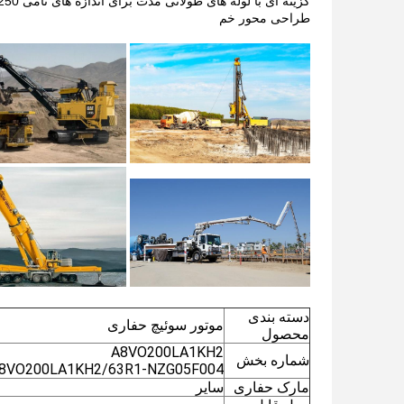
گزینه ای با لوله های طولانی مدت برای اندازه های نامی 250 تا 500
طراحی محور خم
دسته بندی
موتور سوئیچ حفاری
محصول
A8VO200LA1KH2
شماره بخش
8VO200LA1KH2/63R1-NZG05F004
مارک حفاری
سایر