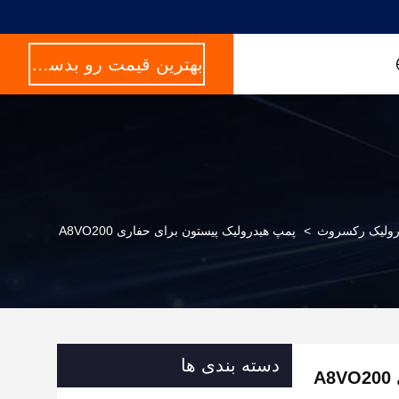
بهترین قیمت رو بدست بیار
رولیک رکسروث
>
پمپ هیدرولیک پیستون برای حفاری A8VO200
دسته بندی ها
A