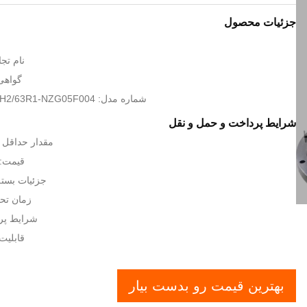
جزئیات محصول
نام تجاری: 
گواهی: O 9001
شماره مدل: A8VO200LA1KH2/63R1-NZG05F004
شرایط پرداخت و حمل و نقل
مقدار حداقل ت
قیمت: GOTIATION
جزئیات بسته 
زمان تحویل: 5 
شرایط پرداخت:
قابلیت ارائ
بهترین قیمت رو بدست بیار