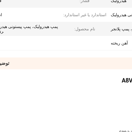
هیدرولیک
فشار:
ف
ی هیدرولیک
استاندارد یا غیر استاندارد:
اس
پمپ هیدرولیک، پمپ پیستونی هیدر
 پمپ پلانجر
نام محصول:
ری V
آهن ریخته
توضی