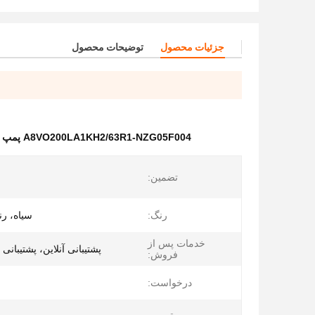
جزئیات محصول
توضیحات محصول
A8VO200LA1KH2/63R1-NZG05F004 پمپ پیستون هیدرولیک
تضمین:
رنگ:
سیاه، ر
خدمات پس از
پشتیبانی آنلاین، پشتیبانی
فروش:
درخواست: