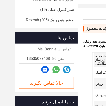
شیر کنترل اصلی
(19)
موتور هیدرولیک Rexroth
(205)
یات محصول
تماس ها
,
تماس ها:
Ms. Bonnie
رشاخه خ
تلفن:
86--13535077468
زیرساز
کانیکی
ک آهنگ
حالا تماس بگیرید
روغن
درولیک
به ما ایمیل بزنید