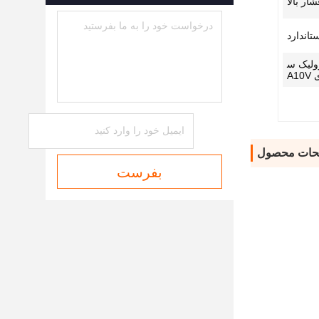
شار بالا
تاندارد
ولیک س
A10
حات محصول
بفرست