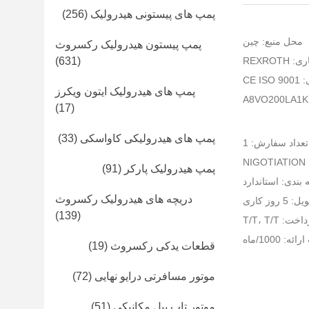
پمپ های پیستونی هیدرولیک
(256)
محل منبع: چین
پمپ پیستون هیدرولیک رکسروث
REXROTH
(631)
CE IS
پمپ های هیدرولیک ایتون ویکرز
(17)
پمپ های هیدرولیکی کاواسکی
(33)
عداد سفارش: 1
NI
پمپ هیدرولیک پارکر
(91)
بندی: استاندارد
دریچه های هیدرولیک رکسروث
روز کاری
(139)
 T/T، T/T
ه: 1000/ماه
قطعات یدکی رکسروث
(19)
موتور مسافرتی درایو نهایی
(72)
موتور تاب بیل مکانیکی
(51)