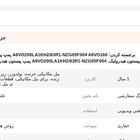
جزئ
برجسته کردن:
A8VO200LA1KH2/63R1-NZG05F004 A8VO160 پمپ پیستون هیدرولیک
,
A8VO200LA1KH2/63R1-NZG05F004 پمپ پیستون هیدرولیک A8VO120
بیل مکانیکی خزنده، بولدوزر، زی
1 سال
کاربرد:
زنده، برای بیل مکانیکی، قطعات 
ی بیل م
نگ سفارشی
نام بخش:
غلت
 فنی ویدیویی
استفاده:
حفاری
سوخت:
روغن هی