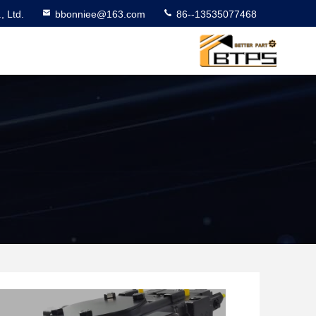
 Ltd.
bbonniee@163.com
86--13535077468