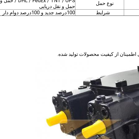
/ FedEx / TNT / UPS
نوع حمل
حمل و نقل دریایی
شرایط
100درصد جديد و 100درصد دوام دار