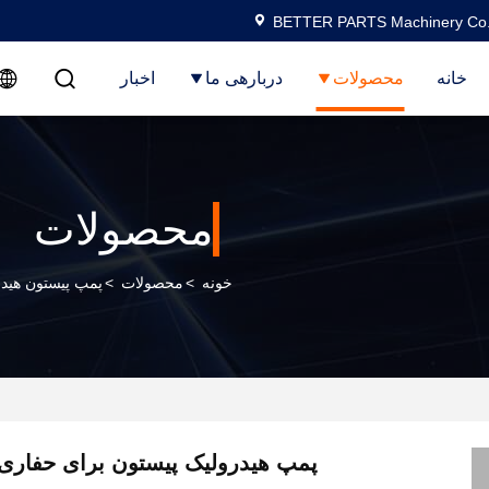
BETTER PARTS Machinery Co.,
خانه
محصولات
دربارهی ما
اخبار
محصولات
خونه
>
محصولات
>
پمپ پیستون هید
پمپ هیدرولیک پیستون برای حفاری 8VO200